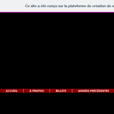
Ce site a été conçu sur la plateforme de création de s
ACCUEIL
À PROPOS
BILLETS
ANNÉES PRÉCÉDENTES